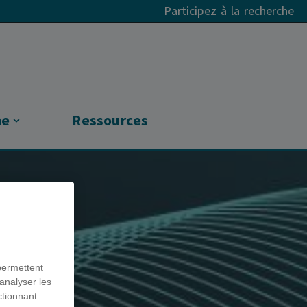
Participez à la recherche
he
Ressources
permettent
analyser les
ctionnant