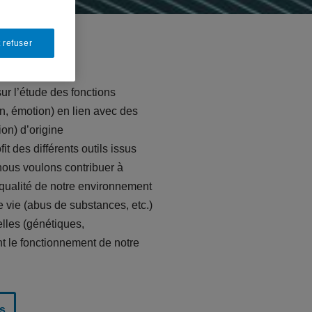
 refuser
ur l’étude des fonctions
on, émotion) en lien avec des
ion) d’origine
t des différents outils issus
nous voulons contribuer à
ualité de notre environnement
de vie (abus de substances, etc.)
elles (génétiques,
nt le fonctionnement de notre
s