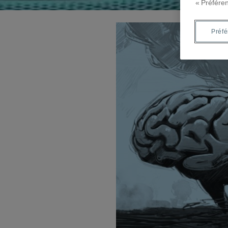
« Préfére
Préf